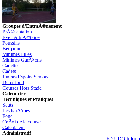
Groupes d'EntraÃ®nement
PrÃ©sentation
Eveil AthlÃ©tique
Poussins
Benjamins
Minimes Filles
Minimes GarÃ§ons
Cadettes
Cadets
Juniors Espoirs Seniors
Demi-fond
Courses Hors Stade
Calendrier
Techniques et Pratiques
Sauts
Les barÃªmes
Fond
CoÃ»t de la course
Calculateur
Administratif
KYUDO Informa