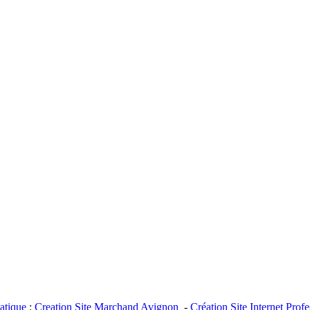
tique
:
Creation Site Marchand Avignon
-
Création Site Internet Prof