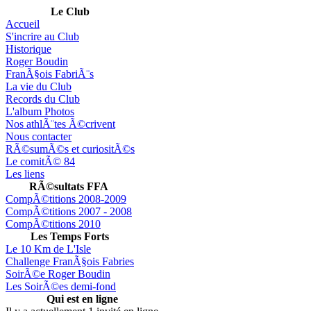
Le Club
Accueil
S'incrire au Club
Historique
Roger Boudin
FranÃ§ois FabriÃ¨s
La vie du Club
Records du Club
L'album Photos
Nos athlÃ¨tes Ã©crivent
Nous contacter
RÃ©sumÃ©s et curiositÃ©s
Le comitÃ© 84
Les liens
RÃ©sultats FFA
CompÃ©titions 2008-2009
CompÃ©titions 2007 - 2008
CompÃ©titions 2010
Les Temps Forts
Le 10 Km de L'Isle
Challenge FranÃ§ois Fabries
SoirÃ©e Roger Boudin
Les SoirÃ©es demi-fond
Qui est en ligne