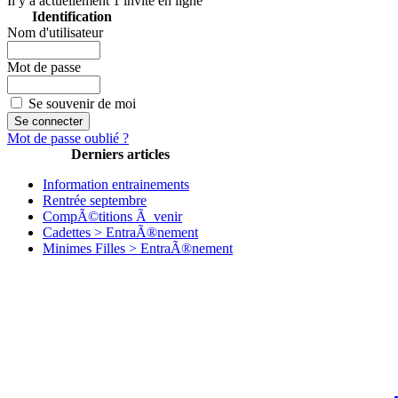
Il y a actuellement 1 invité en ligne
Identification
Nom d'utilisateur
Mot de passe
Se souvenir de moi
Mot de passe oublié ?
Derniers articles
Information entrainements
Rentrée septembre
CompÃ©titions Ã venir
Cadettes > EntraÃ®nement
Minimes Filles > EntraÃ®nement