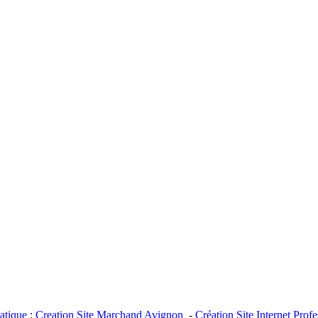
tique
:
Creation Site Marchand Avignon
-
Création Site Internet Prof