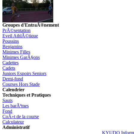
Groupes d'EntraÃ®nement
PrÃ©sentation
Eveil AthlÃ©tique
Poussins
Benjamins
Minimes Filles
Minimes GarÃ§ons
Cadettes
Cadets
Juniors Espoirs Seniors
Demi-fond
Courses Hors Stade
Calendrier
Techniques et Pratiques
Sauts
Les barÃªmes
Fond
CoÃ»t de la course
Calculateur
Administratif
KYUDO Informa