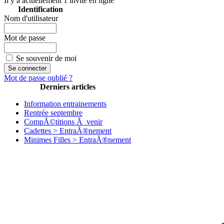
Il y a actuellement 1 invité en ligne
Identification
Nom d'utilisateur
Mot de passe
Se souvenir de moi
Mot de passe oublié ?
Derniers articles
Information entrainements
Rentrée septembre
CompÃ©titions Ã venir
Cadettes > EntraÃ®nement
Minimes Filles > EntraÃ®nement