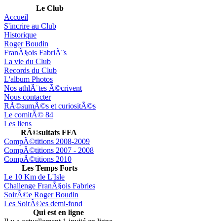
Le Club
Accueil
S'incrire au Club
Historique
Roger Boudin
FranÃ§ois FabriÃ¨s
La vie du Club
Records du Club
L'album Photos
Nos athlÃ¨tes Ã©crivent
Nous contacter
RÃ©sumÃ©s et curiositÃ©s
Le comitÃ© 84
Les liens
RÃ©sultats FFA
CompÃ©titions 2008-2009
CompÃ©titions 2007 - 2008
CompÃ©titions 2010
Les Temps Forts
Le 10 Km de L'Isle
Challenge FranÃ§ois Fabries
SoirÃ©e Roger Boudin
Les SoirÃ©es demi-fond
Qui est en ligne