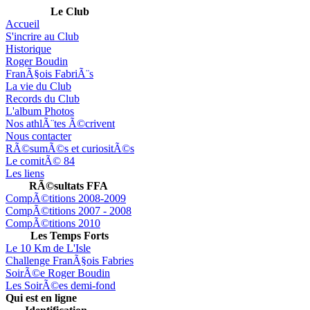
Le Club
Accueil
S'incrire au Club
Historique
Roger Boudin
FranÃ§ois FabriÃ¨s
La vie du Club
Records du Club
L'album Photos
Nos athlÃ¨tes Ã©crivent
Nous contacter
RÃ©sumÃ©s et curiositÃ©s
Le comitÃ© 84
Les liens
RÃ©sultats FFA
CompÃ©titions 2008-2009
CompÃ©titions 2007 - 2008
CompÃ©titions 2010
Les Temps Forts
Le 10 Km de L'Isle
Challenge FranÃ§ois Fabries
SoirÃ©e Roger Boudin
Les SoirÃ©es demi-fond
Qui est en ligne