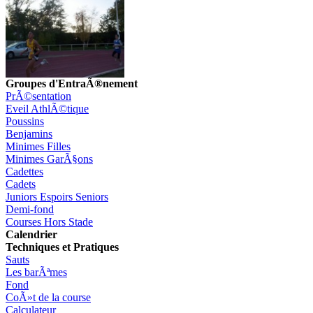
Groupes d'EntraÃ®nement
PrÃ©sentation
Eveil AthlÃ©tique
Poussins
Benjamins
Minimes Filles
Minimes GarÃ§ons
Cadettes
Cadets
Juniors Espoirs Seniors
Demi-fond
Courses Hors Stade
Calendrier
Techniques et Pratiques
Sauts
Les barÃªmes
Fond
CoÃ»t de la course
Calculateur