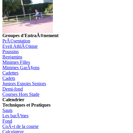
Groupes d'EntraÃ®nement
PrÃ©sentation
Eveil AthlÃ©tique
Poussins
Benjamins
Minimes Filles
Minimes GarÃ§ons
Cadettes
Cadets
Juniors Espoirs Seniors
Demi-fond
Courses Hors Stade
Calendrier
Techniques et Pratiques
Sauts
Les barÃªmes
Fond
CoÃ»t de la course
Calculateur