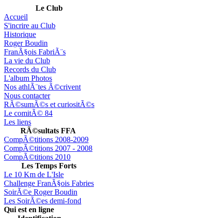
Le Club
Accueil
S'incrire au Club
Historique
Roger Boudin
FranÃ§ois FabriÃ¨s
La vie du Club
Records du Club
L'album Photos
Nos athlÃ¨tes Ã©crivent
Nous contacter
RÃ©sumÃ©s et curiositÃ©s
Le comitÃ© 84
Les liens
RÃ©sultats FFA
CompÃ©titions 2008-2009
CompÃ©titions 2007 - 2008
CompÃ©titions 2010
Les Temps Forts
Le 10 Km de L'Isle
Challenge FranÃ§ois Fabries
SoirÃ©e Roger Boudin
Les SoirÃ©es demi-fond
Qui est en ligne