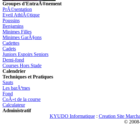
Groupes d'EntraÃ®nement
PrÃ©sentation
Eveil AthlÃ©tique
Poussins
Benjamins
Minimes Filles
Minimes GarÃ§ons
Cadettes
Cadets
Juniors Espoirs Seniors
Demi-fond
Courses Hors Stade
Calendrier
Techniques et Pratiques
Sauts
Les barÃªmes
Fond
CoÃ»t de la course
Calculateur
Administratif
KYUDO Informatique
:
Creation Site March
© 2008-