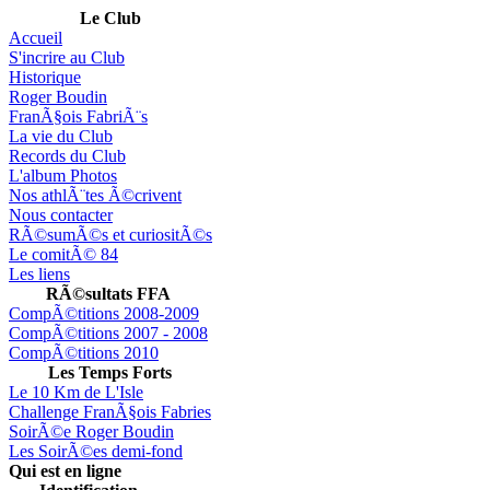
Le Club
Accueil
S'incrire au Club
Historique
Roger Boudin
FranÃ§ois FabriÃ¨s
La vie du Club
Records du Club
L'album Photos
Nos athlÃ¨tes Ã©crivent
Nous contacter
RÃ©sumÃ©s et curiositÃ©s
Le comitÃ© 84
Les liens
RÃ©sultats FFA
CompÃ©titions 2008-2009
CompÃ©titions 2007 - 2008
CompÃ©titions 2010
Les Temps Forts
Le 10 Km de L'Isle
Challenge FranÃ§ois Fabries
SoirÃ©e Roger Boudin
Les SoirÃ©es demi-fond
Qui est en ligne