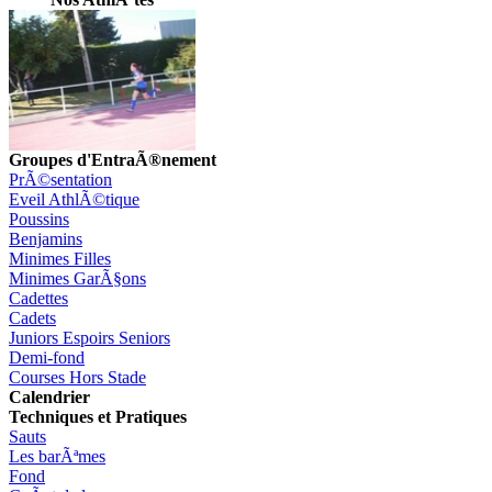
Groupes d'EntraÃ®nement
PrÃ©sentation
Eveil AthlÃ©tique
Poussins
Benjamins
Minimes Filles
Minimes GarÃ§ons
Cadettes
Cadets
Juniors Espoirs Seniors
Demi-fond
Courses Hors Stade
Calendrier
Techniques et Pratiques
Sauts
Les barÃªmes
Fond