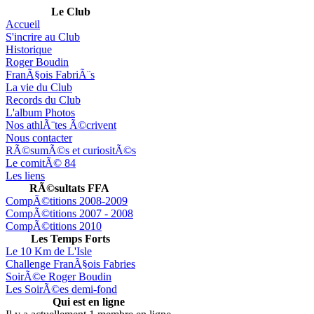
Le Club
Accueil
S'incrire au Club
Historique
Roger Boudin
FranÃ§ois FabriÃ¨s
La vie du Club
Records du Club
L'album Photos
Nos athlÃ¨tes Ã©crivent
Nous contacter
RÃ©sumÃ©s et curiositÃ©s
Le comitÃ© 84
Les liens
RÃ©sultats FFA
CompÃ©titions 2008-2009
CompÃ©titions 2007 - 2008
CompÃ©titions 2010
Les Temps Forts
Le 10 Km de L'Isle
Challenge FranÃ§ois Fabries
SoirÃ©e Roger Boudin
Les SoirÃ©es demi-fond
Qui est en ligne