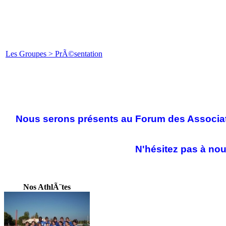
Les Groupes > PrÃ©sentation
Nous serons présents au Forum des Associati
N'hésitez pas à no
Nos AthlÃ¨tes