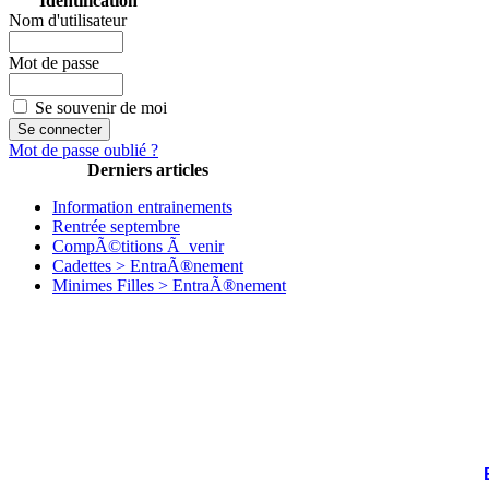
Identification
Nom d'utilisateur
Mot de passe
Se souvenir de moi
Mot de passe oublié ?
Derniers articles
Information entrainements
Rentrée septembre
CompÃ©titions Ã venir
Cadettes > EntraÃ®nement
Minimes Filles > EntraÃ®nement