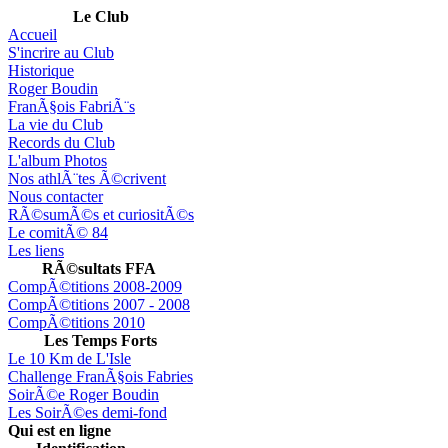
Le Club
Accueil
S'incrire au Club
Historique
Roger Boudin
FranÃ§ois FabriÃ¨s
La vie du Club
Records du Club
L'album Photos
Nos athlÃ¨tes Ã©crivent
Nous contacter
RÃ©sumÃ©s et curiositÃ©s
Le comitÃ© 84
Les liens
RÃ©sultats FFA
CompÃ©titions 2008-2009
CompÃ©titions 2007 - 2008
CompÃ©titions 2010
Les Temps Forts
Le 10 Km de L'Isle
Challenge FranÃ§ois Fabries
SoirÃ©e Roger Boudin
Les SoirÃ©es demi-fond
Qui est en ligne