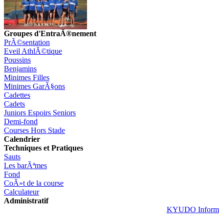
Groupes d'EntraÃ®nement
PrÃ©sentation
Eveil AthlÃ©tique
Poussins
Benjamins
Minimes Filles
Minimes GarÃ§ons
Cadettes
Cadets
Juniors Espoirs Seniors
Demi-fond
Courses Hors Stade
Calendrier
Techniques et Pratiques
Sauts
Les barÃªmes
Fond
CoÃ»t de la course
Calculateur
Administratif
KYUDO Informa