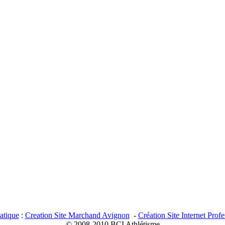
tique
:
Creation Site Marchand Avignon
-
Création Site Internet Prof
© 2008-2010 BCI Athlétisme