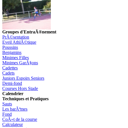
Groupes d'EntraÃ®nement
PrÃ©sentation
Eveil AthlÃ©tique
Poussins
Benjamins
Minimes Filles
Minimes GarÃ§ons
Cadettes
Cadets
Juniors Espoirs Seniors
Demi-fond
Courses Hors Stade
Calendrier
Techniques et Pratiques
Sauts
Les barÃªmes
Fond
CoÃ»t de la course
Calculateur