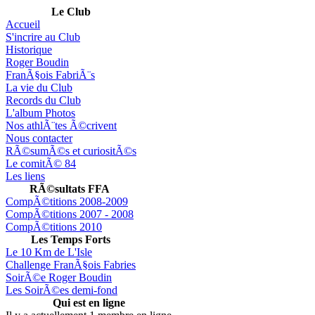
Le Club
Accueil
S'incrire au Club
Historique
Roger Boudin
FranÃ§ois FabriÃ¨s
La vie du Club
Records du Club
L'album Photos
Nos athlÃ¨tes Ã©crivent
Nous contacter
RÃ©sumÃ©s et curiositÃ©s
Le comitÃ© 84
Les liens
RÃ©sultats FFA
CompÃ©titions 2008-2009
CompÃ©titions 2007 - 2008
CompÃ©titions 2010
Les Temps Forts
Le 10 Km de L'Isle
Challenge FranÃ§ois Fabries
SoirÃ©e Roger Boudin
Les SoirÃ©es demi-fond
Qui est en ligne