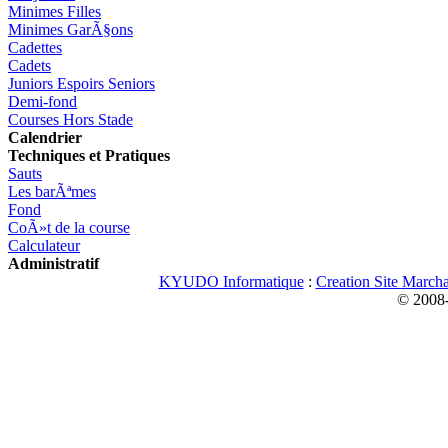
Minimes Filles
Minimes GarÃ§ons
Cadettes
Cadets
Juniors Espoirs Seniors
Demi-fond
Courses Hors Stade
Calendrier
Techniques et Pratiques
Sauts
Les barÃªmes
Fond
CoÃ»t de la course
Calculateur
Administratif
KYUDO Informatique
:
Creation Site March
© 2008-