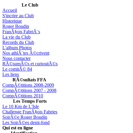
Le Club
Accueil
S'incrire au Club
Historique
Roger Boudin
FranÃ§ois FabriÃ¨s
La vie du Club
Records du Club
L'album Photos
Nos athlÃ¨tes Ã©crivent
Nous contacter
RÃ©sumÃ©s et curiositÃ©s
Le comitÃ© 84
Les liens
RÃ©sultats FFA
CompÃ©titions 2008-2009
CompÃ©titions 2007 - 2008
CompÃ©titions 2010
Les Temps Forts
Le 10 Km de L'Isle
Challenge FranÃ§ois Fabries
SoirÃ©e Roger Boudin
Les SoirÃ©es demi-fond
Qui est en ligne