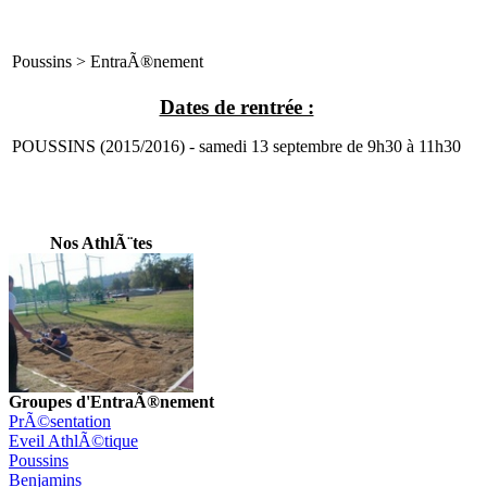
Poussins > EntraÃ®nement
Dates de rentrée :
POUSSINS (2015/2016) - samedi 13 septembre de 9h30 à 11h30
Nos AthlÃ¨tes
Groupes d'EntraÃ®nement
PrÃ©sentation
Eveil AthlÃ©tique
Poussins
Benjamins