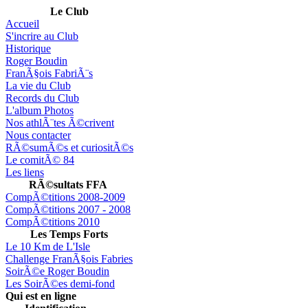
Le Club
Accueil
S'incrire au Club
Historique
Roger Boudin
FranÃ§ois FabriÃ¨s
La vie du Club
Records du Club
L'album Photos
Nos athlÃ¨tes Ã©crivent
Nous contacter
RÃ©sumÃ©s et curiositÃ©s
Le comitÃ© 84
Les liens
RÃ©sultats FFA
CompÃ©titions 2008-2009
CompÃ©titions 2007 - 2008
CompÃ©titions 2010
Les Temps Forts
Le 10 Km de L'Isle
Challenge FranÃ§ois Fabries
SoirÃ©e Roger Boudin
Les SoirÃ©es demi-fond
Qui est en ligne