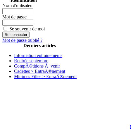
Identification
Nom d'utilisateur
Mot de passe
Se souvenir de moi
Mot de passe oublié ?
Derniers articles
Information entrainements
Rentrée septembre
CompÃ©titions Ã venir
Cadettes > EntraÃ®nement
Minimes Filles > EntraÃ®nement