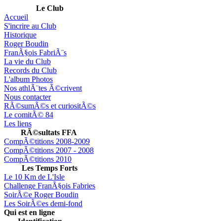
Le Club
Accueil
S'incrire au Club
Historique
Roger Boudin
FranÃ§ois FabriÃ¨s
La vie du Club
Records du Club
L'album Photos
Nos athlÃ¨tes Ã©crivent
Nous contacter
RÃ©sumÃ©s et curiositÃ©s
Le comitÃ© 84
Les liens
RÃ©sultats FFA
CompÃ©titions 2008-2009
CompÃ©titions 2007 - 2008
CompÃ©titions 2010
Les Temps Forts
Le 10 Km de L'Isle
Challenge FranÃ§ois Fabries
SoirÃ©e Roger Boudin
Les SoirÃ©es demi-fond
Qui est en ligne