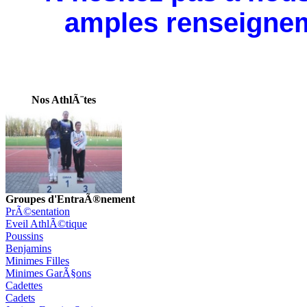
amples renseignem
Nos AthlÃ¨tes
Groupes d'EntraÃ®nement
PrÃ©sentation
Eveil AthlÃ©tique
Poussins
Benjamins
Minimes Filles
Minimes GarÃ§ons
Cadettes
Cadets